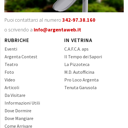
Puoi contattarci al numero
342-97.38.160
o scrivendo a
info@argentaweb.it
RUBRICHE
IN VETRINA
Eventi
C.A.F.C.A. aps
Argenta Contest
Il Tempo dei Sapori
Teatro
La Pizzoteca
Foto
M.D. Autofficina
Video
Pro Loco Argenta
Articoli
Tenuta Garusola
Da Visitare
Informazioni Utili
Dove Dormire
Dove Mangiare
Come Arrivare