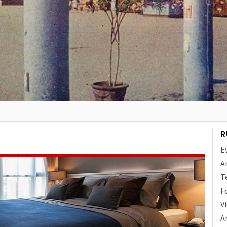
R
E
A
T
F
V
Ar