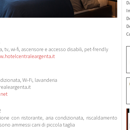
Da
I
D
D
C
4
 tv, wi-fi, ascensore e accesso disabili, pet-frendly
.hotelcentraleargenta.it
dizionata, Wi-Fi, lavanderia
realeargenta.it
.net
2
zione con ristorante, aria condizionata, riscaldamento
 sono ammessi cani di piccola taglia