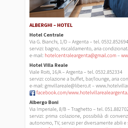
ALBERGHI – HOTEL
Hotel Centrale
Via G. Bianchi, 1/D – Argenta – tel. 0532.85269
servizi: bagno, riscaldamento, aria condizionata,
e-mail:
hotelcentraleargenta@gmail.com
–
www
Hotel Villa Reale
Viale Roiti, 16/A – Argenta – tel. 0532.852334
servizi: colazione a buffet, bar/lounge, aria con
e-mail: gmvillareale@libero.it – www.hotelvilla
facebook.com/www.hotelvillarealeargenta
Albergo Boni
Via Imperiale, 8/B – Traghetto – tel. 051.88270
servizi: prima colazione, possibilià di conven
autonomo, TV, servizi per diversamente abili e