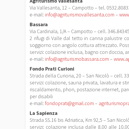
Agriturismo Vallesanta
Via Vallesanta, 12 – Campotto – tel. 0532.8083
e-mail:
info@agriturismovallesanta.com
–
www.
Bassara
Via Cardinala, 1/A – Campotto – cell. 346.8434
2 rifugi di Valle dal tetto in canna palustre
soggiorno con angolo cottura attrezzato. Possib
servizi: colazione inclusa, bagno con doccia,
e-mail:
info@agriturismobassara.com
–
www.ag
Fondo Prati Curioni
Strada della Curiona, 20 – San Nicolò – cell. 
servizi: colazione, sauna privata, lavatura e st
riscaldamento, phon, postazione internet, parc
per disabili
e-mail:
fondoprati@gmail.com
–
agriturismopra
La Sapienza
Strada SS.16 bis Adriatica, Km 92,5 – San Nico
servizi: colazione inclusa dalle 8.00 alle 10.0