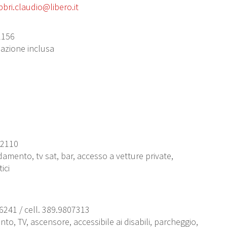
bbri.claudio@libero.it
61156
lazione inclusa
12110
ldamento, tv sat, bar, accesso a vetture private,
ici
56241 / cell. 389.9807313
nto, TV, ascensore, accessibile ai disabili, parcheggio,