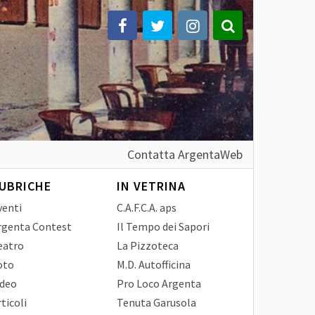
Contatta ArgentaWeb
UBRICHE
IN VETRINA
venti
C.A.F.C.A. aps
rgenta Contest
Il Tempo dei Sapori
eatro
La Pizzoteca
oto
M.D. Autofficina
ideo
Pro Loco Argenta
ticoli
Tenuta Garusola