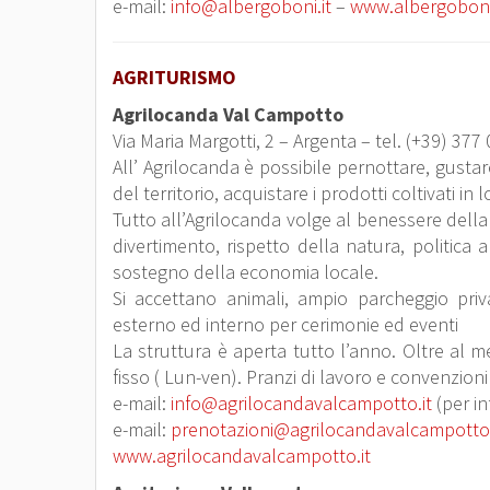
e-mail:
info@albergoboni.it
–
www.albergoboni.
AGRITURISMO
Agrilocanda Val Campotto
Via Maria Margotti, 2 – Argenta – tel. (+39) 37
All’ Agrilocanda è possibile pernottare, gustare
del territorio, acquistare i prodotti coltivati in
Tutto all’Agrilocanda volge al benessere della
divertimento, rispetto della natura, politica a
sostegno della economia locale.
Si accettano animali, ampio parcheggio priva
esterno ed interno per cerimonie ed eventi
La struttura è aperta tutto l’anno. Oltre al 
fisso ( Lun-ven). Pranzi di lavoro e convenzion
e-mail:
info@agrilocandavalcampotto.it
(per in
e-mail:
prenotazioni@agrilocandavalcampotto.
www.agrilocandavalcampotto.it