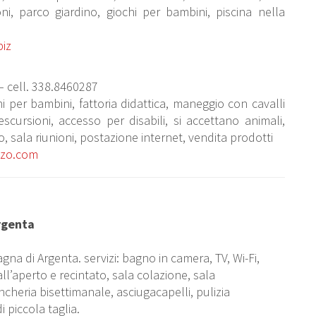
ni, parco giardino, giochi per bambini, piscina nella
iz
 – cell. 338.8460287
hi per bambini, fattoria didattica, maneggio con cavalli
cursioni, accesso per disabili, si accettano animali,
, sala riunioni, postazione internet, vendita prodotti
zo.com
rgenta
a di Argenta. servizi: bagno in camera, TV, Wi-Fi,
l’aperto e recintato, sala colazione, sala
ncheria bisettimanale, asciugacapelli, pulizia
i piccola taglia.