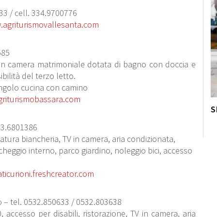
33 / cell. 334.9700776
agriturismovallesanta.com
585
 con camera matrimoniale dotata di bagno con doccia e
ilità del terzo letto.
 angolo cucina con camino
riturismobassara.com
S
333.6801386
iratura biancheria, TV in camera, aria condizionata,
heggio interno, parco giardino, noleggio bici, accesso
ticurioni.freshcreator.com
lò – tel. 0532.850633 / 0532.803638
0, accesso per disabili, ristorazione, TV in camera, aria