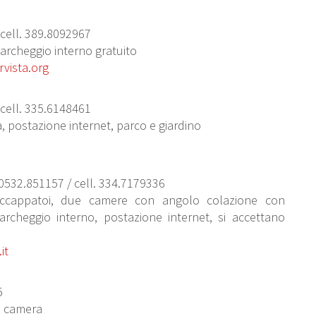
 cell. 389.8092967
 parcheggio interno gratuito
vista.org
 cell. 335.6148461
ra, postazione internet, parco e giardino
. 0532.851157 / cell. 334.7179336
 accappatoi, due camere con angolo colazione con
archeggio interno, postazione internet, si accettano
it
5
in camera