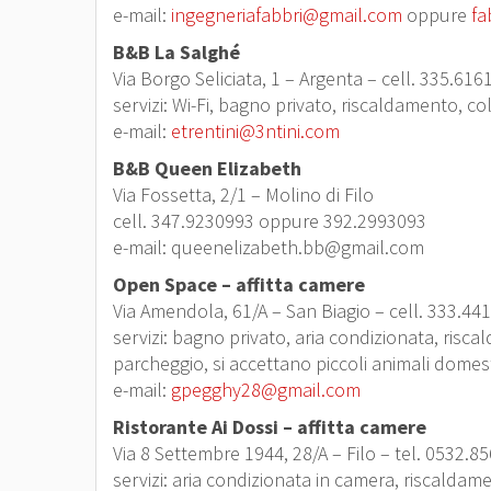
e-mail:
ingegneriafabbri@gmail.com
oppure
fa
B&B La Salghé
Via Borgo Seliciata, 1 – Argenta – cell. 335.61
servizi: Wi-Fi, bagno privato, riscaldamento, co
e-mail:
etrentini@3ntini.com
B&B Queen Elizabeth
Via Fossetta, 2/1 – Molino di Filo
cell. 347.9230993 oppure 392.2993093
e-mail: queenelizabeth.bb@gmail.com
Open Space – affitta camere
Via Amendola, 61/A – San Biagio – cell. 333.44
servizi: bagno privato, aria condizionata, risca
parcheggio, si accettano piccoli animali domest
e-mail:
gpegghy28@gmail.com
Ristorante Ai Dossi – affitta camere
Via 8 Settembre 1944, 28/A – Filo – tel. 0532.8
servizi: aria condizionata in camera, riscaldame