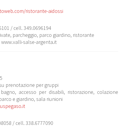
oweb.com/ristorante-aidossi
06101 / cell. 349.0696194
ivate, parcheggio, parco giardino, ristorante
www.valli-salse-argenta.it
35
 su prenotazione per gruppi
bagno, accesso per disabili, ristorazione, colazione
arco e giardino, sala riunioni
uspegaso.it
808058 / cell. 338.6777090