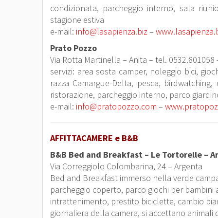
condizionata, parcheggio interno, sala riunio
stagione estiva
e-mail:
info@lasapienza.biz
–
www.lasapienza.b
Prato Pozzo
Via Rotta Martinella – Anita – tel. 0532.801058
servizi: area sosta camper, noleggio bici, gioc
razza Camargue-Delta, pesca, birdwatching, es
ristorazione, parcheggio interno, parco giardino
e-mail:
info@pratopozzo.com
–
www.pratopoz
AFFITTACAMERE e B&B
B&B Bed and Breakfast – Le Tortorelle – A
Via Correggiolo Colombarina, 24 – Argenta
Bed and Breakfast immerso nella verde campagn
parcheggio coperto, parco giochi per bambini al
intrattenimento, prestito biciclette, cambio bia
giornaliera della camera, si accettano animali d