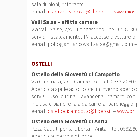
sala riunioni, ristorante
e-mail:
ristoranteaidossi@libero.it
–
www.miosit
Valli Salse – affitta camere
Via Valli Salse, 2/A – Longastrino – tel. 0532.8
servizi: riscaldamento, TV, accesso a vetture pr
e-mail: pollogianfrancovallisalse@gmail.com – 
OSTELLI
Ostello della Gioventù di Campotto
Via Cardinala, 27 – Campotto – tel. 0532.8080
Aperto da aprile ad ottobre, in inverno aperto
servizi: uso cucina, lavanderia, camere con 
inclusa e biancheria a da camera, parcheggio, p
e-mail:
ostellodicampotto@libero.it
–
www.onl
Ostello della Gioventù di Anita
P.zza Caduti per la Libertà – Anita – tel. 0532.
Aperto da marzo a ottobre