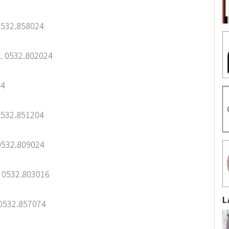
 0532.858024
el. 0532.802024
44
 0532.851204
 0532.809024
. 0532.803016
L
 0532.857074