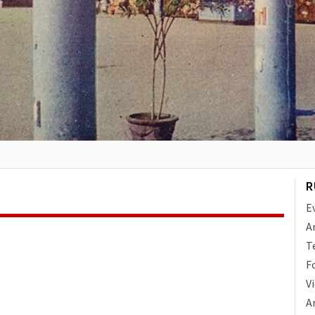
R
E
A
T
F
V
Ar