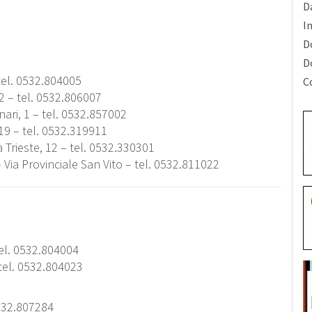
Da
I
D
D
 tel. 0532.804005
C
22 – tel. 0532.806007
nari, 1 – tel. 0532.857002
 19 – tel. 0532.319911
Trieste, 12 – tel. 0532.330301
 Via Provinciale San Vito – tel. 0532.811022
tel. 0532.804004
tel. 0532.804023
0532.807284