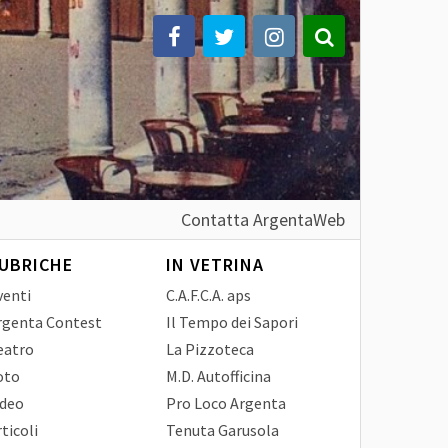
Contatta ArgentaWeb
UBRICHE
IN VETRINA
venti
C.A.F.C.A. aps
rgenta Contest
Il Tempo dei Sapori
eatro
La Pizzoteca
oto
M.D. Autofficina
ideo
Pro Loco Argenta
ticoli
Tenuta Garusola