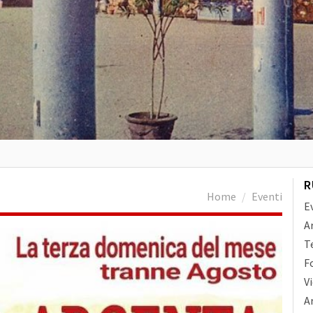
R
Home
Eventi
E
A
T
F
V
Ar