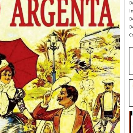
Da
I
D
D
C