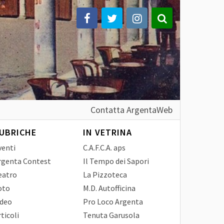
Contatta ArgentaWeb
UBRICHE
IN VETRINA
venti
C.A.F.C.A. aps
rgenta Contest
Il Tempo dei Sapori
eatro
La Pizzoteca
oto
M.D. Autofficina
ideo
Pro Loco Argenta
ticoli
Tenuta Garusola