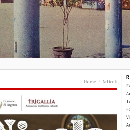
R
Home
Articoli
E
A
T
F
V
Ar