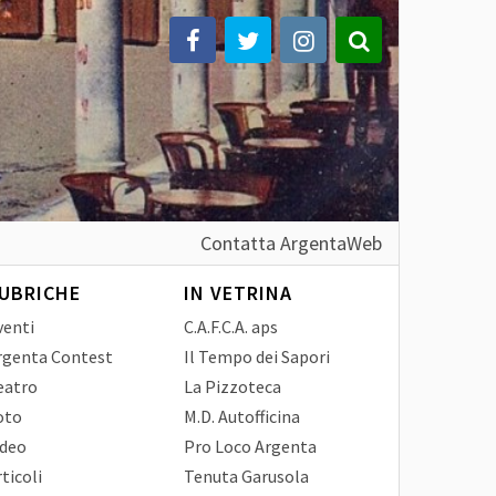
Contatta ArgentaWeb
UBRICHE
IN VETRINA
venti
C.A.F.C.A. aps
rgenta Contest
Il Tempo dei Sapori
eatro
La Pizzoteca
oto
M.D. Autofficina
ideo
Pro Loco Argenta
ticoli
Tenuta Garusola