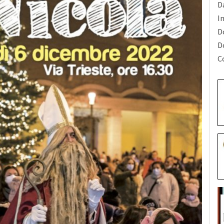
Da
I
D
D
C