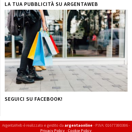
LA TUA PUBBLICITÀ SU ARGENTAWEB
SEGUICI SU FACEBOOK!
ArgentaWeb è realizzato e gestito da
argentaonline
- P.IVA: 01677380386 -
Privacy Policy
-
Cookie Policy